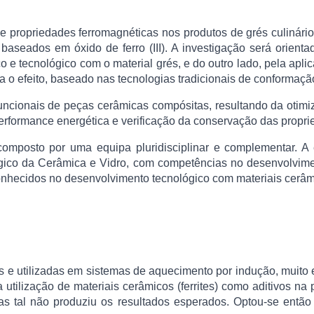
 propriedades ferromagnéticas nos produtos de grés culinário,
aseados em óxido de ferro (III). A investigação será orient
ico e tecnológico com o material grés, e do outro lado, pela apl
a o efeito, baseado nas tecnologias tradicionais de conformaçã
s funcionais de peças cerâmicas compósitas, resultando da otim
erformance energética e verificação da conservação das propri
á composto por uma equipa pluridisciplinar e complementar. A
gico da Cerâmica e Vidro, com competências no desenvolvime
onhecidos no desenvolvimento tecnológico com materiais cerâ
e utilizadas em sistemas de aquecimento por indução, muito e
na utilização de materiais cerâmicos (ferrites) como aditivos 
s tal não produziu os resultados esperados. Optou-se então p